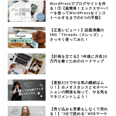
5
WordPressでブログサイトを作
る！①【超簡単！エックスサーバ
ーを使ってWordPressをインス
トールするまでの6つの手順】
6
【正直レビュー！】話題沸騰の
SNS「Threads（スレッズ）」
さっそく使ってみた！
7
【計画を立てる】1年後に月収20
万円を稼ぐためのロードマップ
8
【意欲だけでやる気の継続はム
リ！】ホメオスタシスとモチベー
ションの関係を知って、やる気を
マネジメントしよう！
9
【売り込みも営業もしなくて売れ
る！】”3分で読める” WEBマーケ